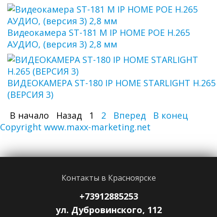
Видеокамера ST-181 M IP HOME POE H.265
АУДИО, (версия 3) 2,8 мм
ВИДЕОКАМЕРА ST-180 IP HOME STARLIGHT H.265
(ВЕРСИЯ 3)
В начало
Назад
1
2
Вперед
В конец
Copyright www.maxx-marketing.net
Контакты в Красноярске
+73912885253
ул. Дубровинского, 112