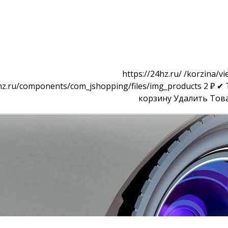
https://24hz.ru/
/korzina/vi
4hz.ru/components/com_jshopping/files/img_products
2
₽
✔ 
корзину
Удалить
Тов