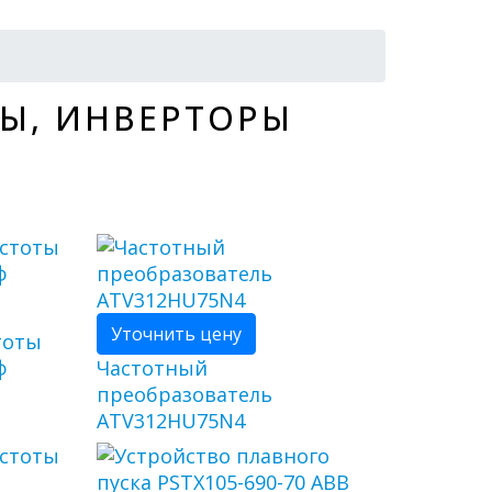
Ы, ИНВЕРТОРЫ
Уточнить цену
тоты
ф
Частотный
преобразователь
ATV312HU75N4