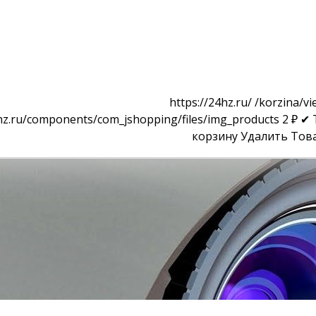
https://24hz.ru/
/korzina/vi
4hz.ru/components/com_jshopping/files/img_products
2
₽
✔ 
корзину
Удалить
Тов