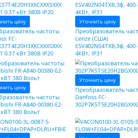
чнить цену
Уточнить цену
бразователь частоты
Преобразователь час
ss FC-
Lenze (США)
K37T4E20H3XXCXXXSXXX
ESV402N04TXB,3ф, 400-
1 0.37 кВт 380В IP20
4КВт, IP31
Уточнить цену
чнить цену
Преобразователь час
бразователь частоты
Danfoss FC-
bishi FR-A840-00380-E2-
302P7K5T5E20H2BGXXX
 кВТ 380 Вольт