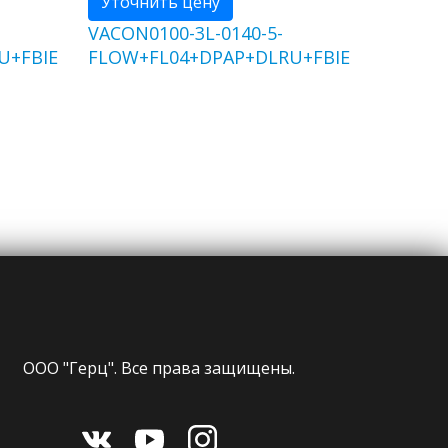
Уточнить цену
VACON0100-3L-0140-5-
U+FBIE
FLOW+FL04+DPAP+DLRU+FBIE
ООО "Герц". Все права защищены.