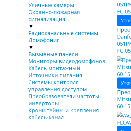
Уличные камеры
Охранно-пожарная
сигнализация
Уто
▼
Прео
Радиоканальные системы
Danfo
Домофония
051P
▼
FC-05
Вызывные панели
Мониторы видеодомофонов
Кабель монтажный
Источники питания
Системы контроля
Уто
управления доступом
Прео
Преобразователи частоты,
Mitsu
инверторы
60 15
Кронштейны и крепления
Кабель-канал