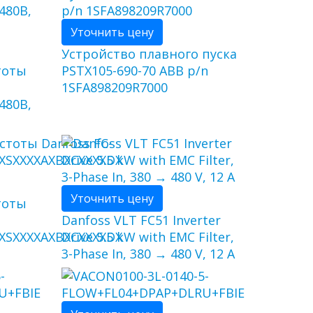
Уточнить цену
Устройство плавного пуска
тоты
PSTX105-690-70 ABB p/n
1SFA898209R7000
480В,
Уточнить цену
тоты
Danfoss VLT FC51 Inverter
XSXXXXAXBXCXXXXDX
Drive 5.5 kW with EMC Filter,
3-Phase In, 380 → 480 V, 12 A