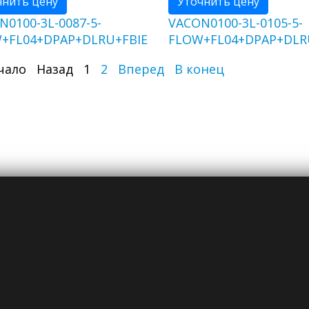
чнить цену
Уточнить цену
N0100-3L-0087-5-
VACON0100-3L-0105-5-
+FL04+DPAP+DLRU+FBIE
FLOW+FL04+DPAP+DLR
чало
Назад
1
2
Вперед
В конец