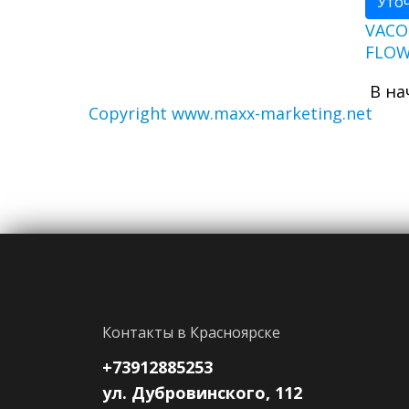
Уто
VACO
FLOW
В на
Copyright www.maxx-marketing.net
Контакты в Красноярске
+73912885253
ул. Дубровинского, 112