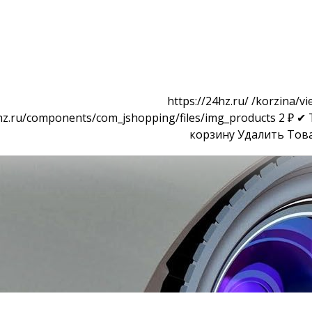
https://24hz.ru/
/korzina/vi
4hz.ru/components/com_jshopping/files/img_products
2
₽
✔ 
корзину
Удалить
Тов