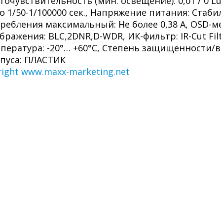
точувствительность (мин. освещение): 0,01 / 0 L
о 1/50-1/100000 сек., Напряжение питания: Стаб
ребления максимальный: Не более 0,38 А, OSD-м
бражения: BLC,2DNR,D-WDR, ИК-фильтр: IR-Cut Filte
пература: -20°… +60°С, Степень защищенности/в
пуса: ПЛАСТИК
right www.maxx-marketing.net