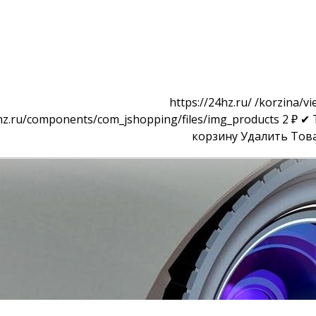
https://24hz.ru/
/korzina/vi
4hz.ru/components/com_jshopping/files/img_products
2
₽
✔ 
корзину
Удалить
Тов