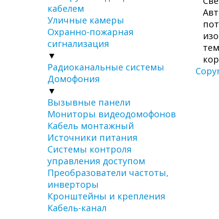
Све
кабелем
Авт
Уличные камеры
пот
Охранно-пожарная
изо
сигнализация
тем
▼
кор
Радиоканальные системы
Copy
Домофония
▼
Вызывные панели
Мониторы видеодомофонов
Кабель монтажный
Источники питания
Системы контроля
управления доступом
Преобразователи частоты,
инверторы
Кронштейны и крепления
Кабель-канал