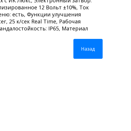
ux с ИК Люкс, Электронный затвор:
илизированное 12 Вольт ±10%, Ток
еню: есть, Функции улучшения
r, 25 к/сек Real Time, Рабочая
андалостойкость: IP65, Материал