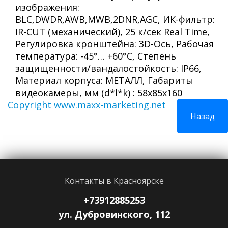
изображения:
BLC,DWDR,AWB,MWB,2DNR,AGC, ИК-фильтр:
IR-CUT (механический), 25 к/сек Real Time,
Регулировка кронштейна: 3D-Ось, Рабочая
температура: -45°… +60°С, Степень
защищенности/вандалостойкость: IP66,
Материал корпуса: МЕТАЛЛ, Габариты
видеокамеры, мм (d*l*k) : 58х85х160
Copyright www.maxx-marketing.net
Контакты в Красноярске
+73912885253
ул. Дубровинского, 112